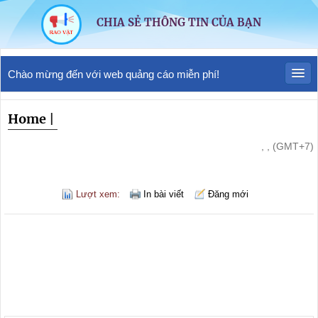
CHIA SẺ THÔNG TIN CỦA BẠN
Chào mừng đến với web quảng cáo miễn phí!
Home
|
, , (GMT+7)
Lượt xem:
In bài viết
Đăng mới