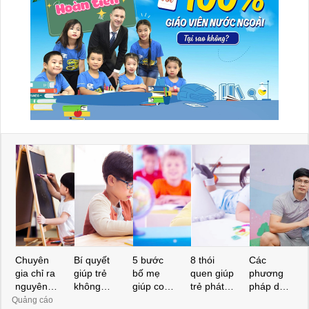
Chuyên
Bí quyết
5 bước
8 thói
Các
gia chỉ ra
giúp trẻ
bố mẹ
quen giúp
phương
nguyên
không
giúp con
trẻ phát
pháp dạy
nhân bất
ngại học
giỏi Toán
triển trí
con thông
Quảng cáo