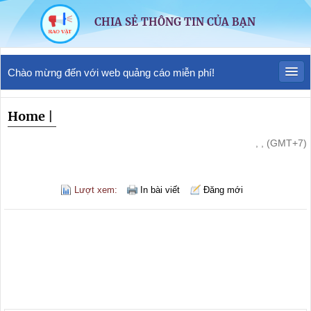
CHIA SẺ THÔNG TIN CỦA BẠN
Chào mừng đến với web quảng cáo miễn phí!
Home
|
, , (GMT+7)
Lượt xem:
In bài viết
Đăng mới