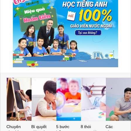
Chuyên
Bí quyết
5 bước
8 thói
Các