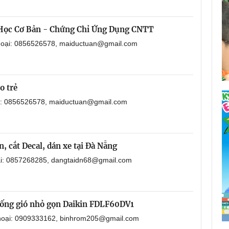
 Học Cơ Bản - Chứng Chỉ Ứng Dụng CNTT
thoại: 0856526578, maiductuan@gmail.com
o trẻ
ại: 0856526578, maiductuan@gmail.com
, cắt Decal, dán xe tại Đà Nẵng
oại: 0857268285, dangtaidn68@gmail.com
i ống gió nhỏ gọn Daikin FDLF60DV1
 thoại: 0909333162, binhrom205@gmail.com