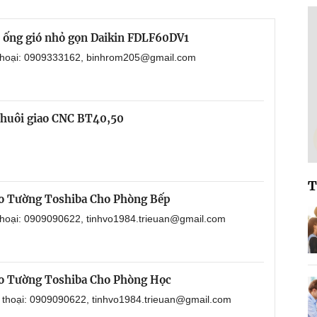
i ống gió nhỏ gọn Daikin FDLF60DV1
 thoại: 0909333162, binhrom205@gmail.com
chuôi giao CNC BT40,50
T
o Tường Toshiba Cho Phòng Bếp
 thoại: 0909090622, tinhvo1984.trieuan@gmail.com
o Tường Toshiba Cho Phòng Học
n thoại: 0909090622, tinhvo1984.trieuan@gmail.com