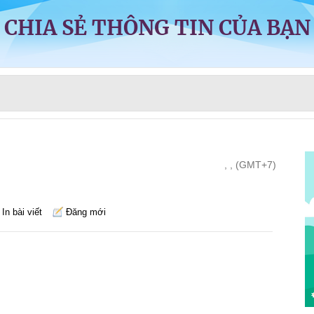
CHIA SẺ THÔNG TIN CỦA BẠN
, , (GMT+7)
In bài viết
Đăng mới