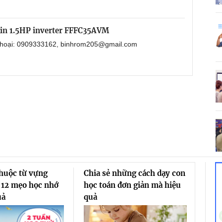
kin 1.5HP inverter FFFC35AVM
 thoại: 0909333162, binhrom205@gmail.com
thuộc từ vựng
Chia sẻ những cách dạy con
 12 mẹo học nhớ
học toán đơn giản mà hiệu
uả
quả