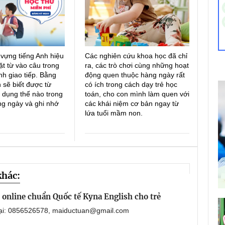
 vựng tiếng Anh hiệu
Các nghiên cứu khoa học đã chỉ
ặt từ vào câu trong
ra, các trò chơi cùng những hoạt
h giao tiếp. Bằng
động quen thuộc hàng ngày rất
 sẽ biết được từ
có ích trong cách dạy trẻ học
 dụng thế nào trong
toán, cho con mình làm quen với
ng ngày và ghi nhớ
các khái niệm cơ bản ngay từ
lứa tuổi mầm non.
khác:
online chuẩn Quốc tế Kyna English cho trẻ
oại: 0856526578, maiductuan@gmail.com