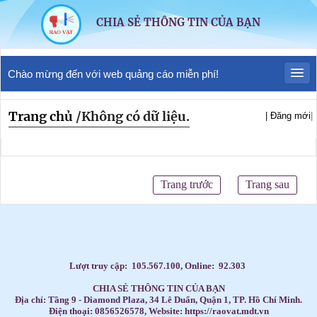
CHIA SẺ THÔNG TIN CỦA BẠN
Chào mừng đến với web quảng cáo miễn phí!
Trang chủ
/
Không có dữ liệu.
| Đăng mới
|
Trang trước
Trang sau
Lượt truy cập:
105.567.100
, Online:
92.303
CHIA SẺ THÔNG TIN CỦA BẠN
Địa chỉ: Tầng 9 - Diamond Plaza, 34 Lê Duẩn, Quận 1, TP. Hồ Chí Minh.
Điện thoại: 0856526578, Website: https://raovat.mdt.vn