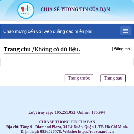
CHIA SẺ THÔNG TIN CỦA BẠN
Chào mừng đến với web quảng cáo miễn phí!
Trang chủ
/
Không có dữ liệu.
| Đăng mới
|
Trang trước
Trang sau
Lượt truy cập:
105.251.052
, Online:
175.994
CHIA SẺ THÔNG TIN CỦA BẠN
Địa chỉ: Tầng 9 - Diamond Plaza, 34 Lê Duẩn, Quận 1, TP. Hồ Chí Minh.
Điện thoại: 0856526578, Website: https://raovat.mdt.vn