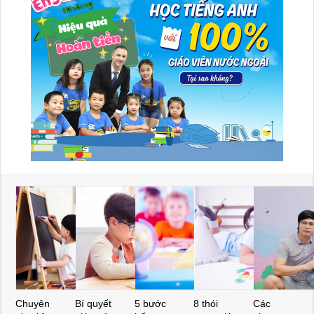
Chuyên
Bí quyết
5 bước
8 thói
Các