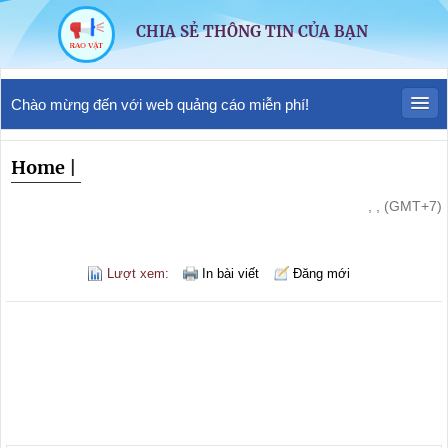
CHIA SẺ THÔNG TIN CỦA BẠN
Chào mừng đến với web quảng cáo miễn phí!
Home
|
, , (GMT+7)
Lượt xem:
In bài viết
Đăng mới