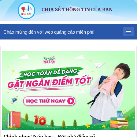
CHIA SẺ THÔNG TIN CỦA BẠN
Chào mừng đến với web quảng cáo miễn phí!
Chinh phục Toán học - Bứt phá điểm số