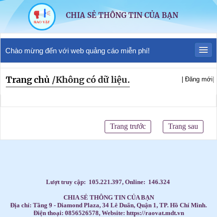
CHIA SẺ THÔNG TIN CỦA BẠN
Chào mừng đến với web quảng cáo miễn phí!
Trang chủ
/
Không có dữ liệu.
| Đăng mới
|
Trang trước
Trang sau
Lượt truy cập:
105.221.397
, Online:
146.324
CHIA SẺ THÔNG TIN CỦA BẠN
Địa chỉ: Tầng 9 - Diamond Plaza, 34 Lê Duẩn, Quận 1, TP. Hồ Chí Minh.
Điện thoại: 0856526578, Website: https://raovat.mdt.vn