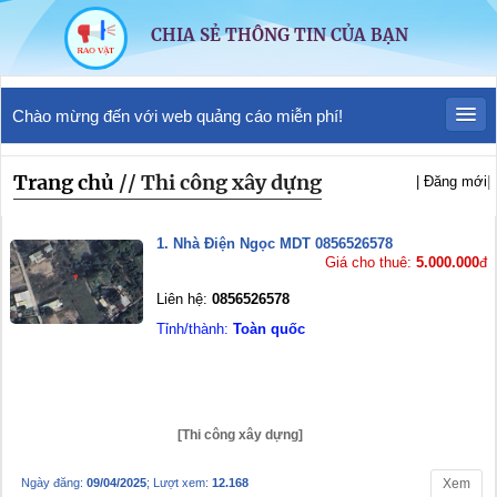
CHIA SẺ THÔNG TIN CỦA BẠN
Chào mừng đến với web quảng cáo miễn phí!
Trang chủ
/
/ Thi công xây dựng
| Đăng mới
|
1. Nhà Điện Ngọc MDT 0856526578
Giá cho thuê:
5.000.000
đ
Liên hệ:
0856526578
Tỉnh/thành:
Toàn quốc
[Thi công xây dựng]
Ngày đăng:
09/04/2025
; Lượt xem:
12.168
Xem