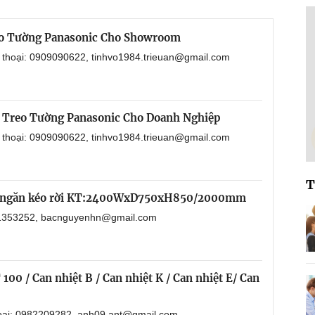
eo Tường Panasonic Cho Showroom
n thoại: 0909090622, tinhvo1984.trieuan@gmail.com
 Treo Tường Panasonic Cho Doanh Nghiệp
n thoại: 0909090622, tinhvo1984.trieuan@gmail.com
T
 5 ngăn kéo rời KT:2400WxD750xH850/2000mm
901353252, bacnguyenhn@gmail.com
100 / Can nhiệt B / Can nhiệt K / Can nhiệt E/ Can
hoại: 0982209282, anh09.ant@gmail.com