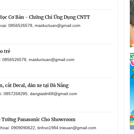
 Học Cơ Bản - Chứng Chỉ Ứng Dụng CNTT
thoại: 0856526578, maiductuan@gmail.com
o trẻ
ại: 0856526578, maiductuan@gmail.com
, cắt Decal, dán xe tại Đà Nẵng
oại: 0857268285, dangtaidn68@gmail.com
o Tường Panasonic Cho Showroom
 thoại: 0909090622, tinhvo1984.trieuan@gmail.com