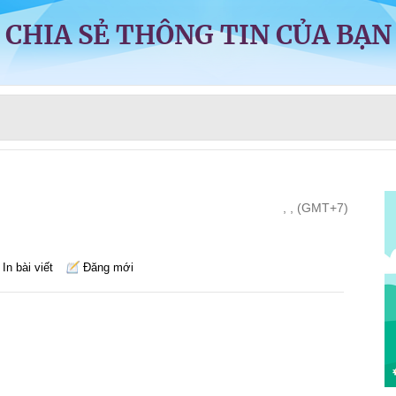
CHIA SẺ THÔNG TIN CỦA BẠN
, , (GMT+7)
In bài viết
Đăng mới