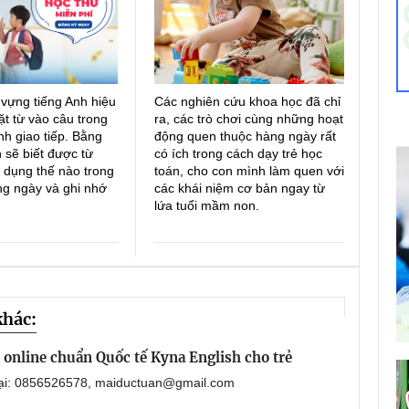
 vựng tiếng Anh hiệu
Các nghiên cứu khoa học đã chỉ
ặt từ vào câu trong
ra, các trò chơi cùng những hoạt
h giao tiếp. Bằng
động quen thuộc hàng ngày rất
 sẽ biết được từ
có ích trong cách dạy trẻ học
 dụng thế nào trong
toán, cho con mình làm quen với
ng ngày và ghi nhớ
các khái niệm cơ bản ngay từ
lứa tuổi mầm non.
khác:
online chuẩn Quốc tế Kyna English cho trẻ
oại: 0856526578, maiductuan@gmail.com