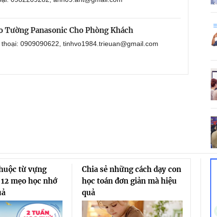
o Tường Panasonic Cho Phòng Khách
n thoại: 0909090622, tinhvo1984.trieuan@gmail.com
thuộc từ vựng
Chia sẻ những cách dạy con
 12 mẹo học nhớ
học toán đơn giản mà hiệu
uả
quả