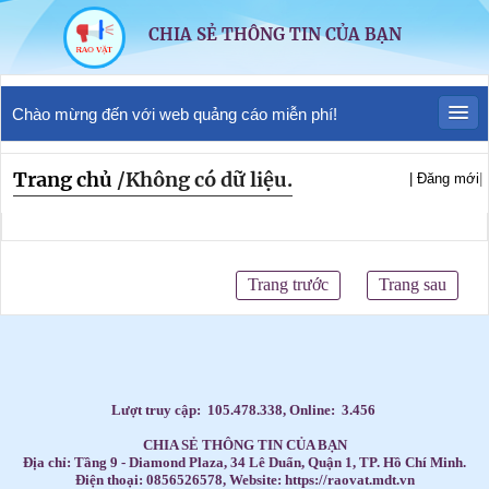
CHIA SẺ THÔNG TIN CỦA BẠN
Chào mừng đến với web quảng cáo miễn phí!
Trang chủ
/
Không có dữ liệu.
| Đăng mới
|
Trang trước
Trang sau
Lượt truy cập:
105.478.338
, Online:
3.456
CHIA SẺ THÔNG TIN CỦA BẠN
Địa chỉ: Tầng 9 - Diamond Plaza, 34 Lê Duẩn, Quận 1, TP. Hồ Chí Minh.
Điện thoại: 0856526578, Website: https://raovat.mdt.vn