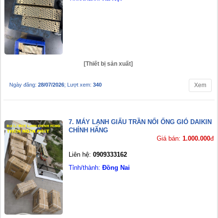
[Thiết bị sản xuất]
Ngày đăng:
28/07/2026
; Lượt xem:
340
Xem
7. MÁY LẠNH GIẤU TRẦN NỐI ỐNG GIÓ DAIKIN
CHÍNH HÃNG
Giá bán:
1.000.000
đ
Liên hệ:
0909333162
Tỉnh/thành:
Đồng Nai