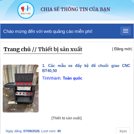
CHIA SẺ THÔNG TIN CỦA BẠN
Chào mừng đến với web quảng cáo miễn phí!
Trang chủ
/
/ Thiết bị sản xuất
| Đăng mới
|
1. Các mẫu xe đẩy kệ để chuôi giao CNC
BT40,50
Tỉnh/thành:
Toàn quốc
[Thiết bị sản xuất]
Ngày đăng:
07/08/2026
; Lượt xem:
49
Xem