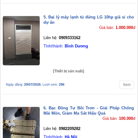
5. Đại lý máy lạnh tủ đứng LG 10hp giá sỉ cho
dự án
Giá bán:
1.000.000
đ
Liên hệ:
0909333162
Tỉnh/thành:
Bình Dương
[Thiết bị sản xuất]
Ngày đăng:
29/07/2026
; Lượt xem:
296
Xem
6. Bạc Đồng Tự Bôi Trơn - Giải Pháp Chống
Mài Mòn, Giảm Ma Sát Hiệu Quả
Giá bán:
100.000
đ
Liên hệ:
0982209282
Tỉnh/thành:
Hà Nội