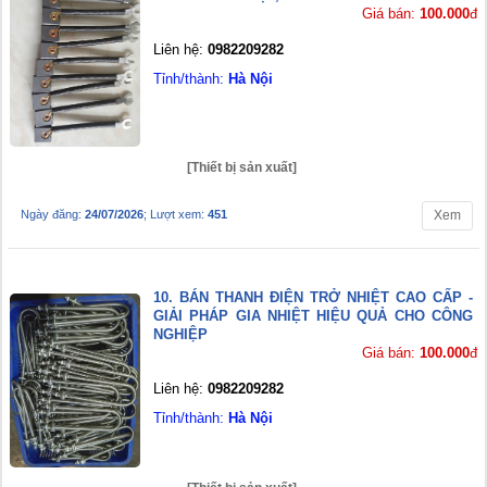
Giá bán:
100.000
đ
Liên hệ:
0982209282
Tỉnh/thành:
Hà Nội
[Thiết bị sản xuất]
Ngày đăng:
24/07/2026
; Lượt xem:
451
Xem
10. BÁN THANH ĐIỆN TRỞ NHIỆT CAO CẤP -
GIẢI PHÁP GIA NHIỆT HIỆU QUẢ CHO CÔNG
NGHIỆP
Giá bán:
100.000
đ
Liên hệ:
0982209282
Tỉnh/thành:
Hà Nội