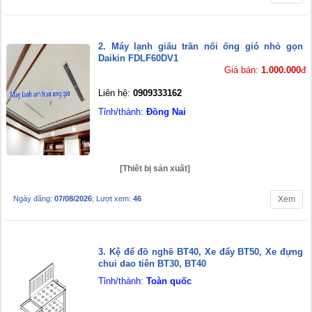
2. Máy lạnh giấu trần nối ống gió nhỏ gọn
Daikin FDLF60DV1
Giá bán:
1.000.000
đ
Liên hệ:
0909333162
Tỉnh/thành:
Đồng Nai
[Thiết bị sản xuất]
Ngày đăng:
07/08/2026
; Lượt xem:
46
Xem
3. Kệ để đồ nghề BT40, Xe đẩy BT50, Xe đựng
chui dao tiên BT30, BT40
Tỉnh/thành:
Toàn quốc