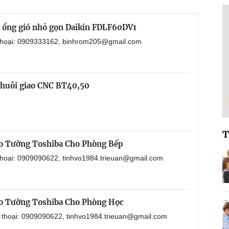
i ống gió nhỏ gọn Daikin FDLF60DV1
 thoại: 0909333162, binhrom205@gmail.com
chuôi giao CNC BT40,50
T
o Tường Toshiba Cho Phòng Bếp
 thoại: 0909090622, tinhvo1984.trieuan@gmail.com
o Tường Toshiba Cho Phòng Học
n thoại: 0909090622, tinhvo1984.trieuan@gmail.com