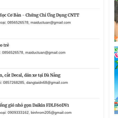
 Học Cơ Bản - Chứng Chỉ Ứng Dụng CNTT
thoại: 0856526578, maiductuan@gmail.com
o trẻ
ại: 0856526578, maiductuan@gmail.com
, cắt Decal, dán xe tại Đà Nẵng
oại: 0857268285, dangtaidn68@gmail.com
i ống gió nhỏ gọn Daikin FDLF60DV1
 thoại: 0909333162, binhrom205@gmail.com