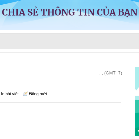
CHIA SẺ THÔNG TIN CỦA BẠN
, , (GMT+7)
In bài viết
Đăng mới