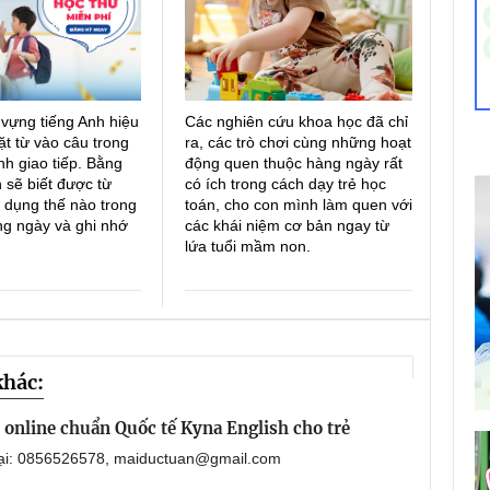
 vựng tiếng Anh hiệu
Các nghiên cứu khoa học đã chỉ
ặt từ vào câu trong
ra, các trò chơi cùng những hoạt
h giao tiếp. Bằng
động quen thuộc hàng ngày rất
 sẽ biết được từ
có ích trong cách dạy trẻ học
 dụng thế nào trong
toán, cho con mình làm quen với
ng ngày và ghi nhớ
các khái niệm cơ bản ngay từ
lứa tuổi mầm non.
khác:
online chuẩn Quốc tế Kyna English cho trẻ
oại: 0856526578, maiductuan@gmail.com