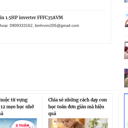
kin 1.5HP inverter FFFC35AVM
 thoại: 0909333162, binhrom205@gmail.com
thuộc từ vựng
Chia sẻ những cách dạy con
 12 mẹo học nhớ
học toán đơn giản mà hiệu
uả
quả