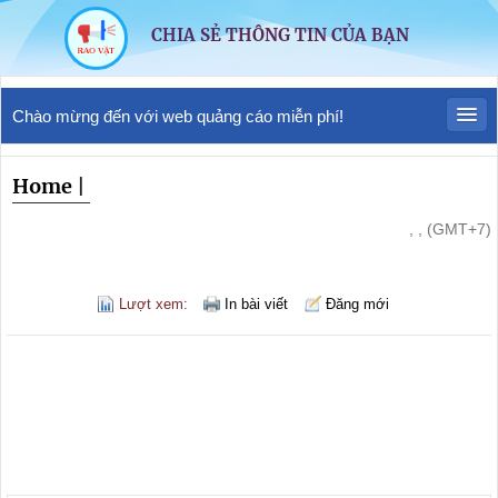
CHIA SẺ THÔNG TIN CỦA BẠN
Chào mừng đến với web quảng cáo miễn phí!
Home
|
, , (GMT+7)
Lượt xem:
In bài viết
Đăng mới