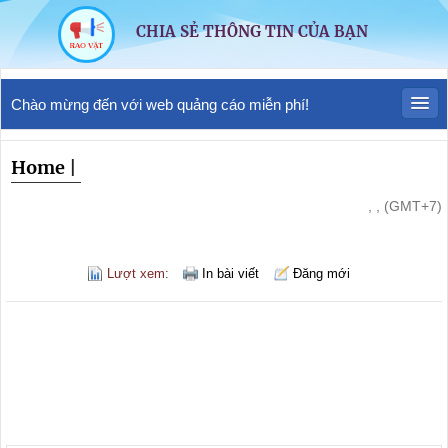
CHIA SẺ THÔNG TIN CỦA BẠN
Chào mừng đến với web quảng cáo miễn phí!
Home
|
, , (GMT+7)
Lượt xem:
In bài viết
Đăng mới