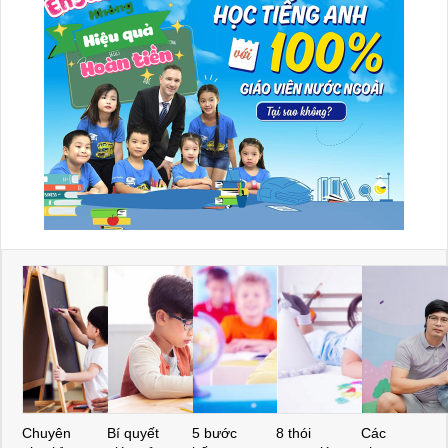
Chuyên
Bí quyết
5 bước
8 thói
Các