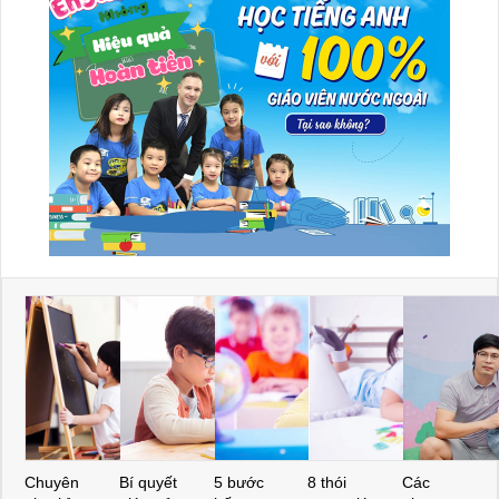
Chuyên
Bí quyết
5 bước
8 thói
Các