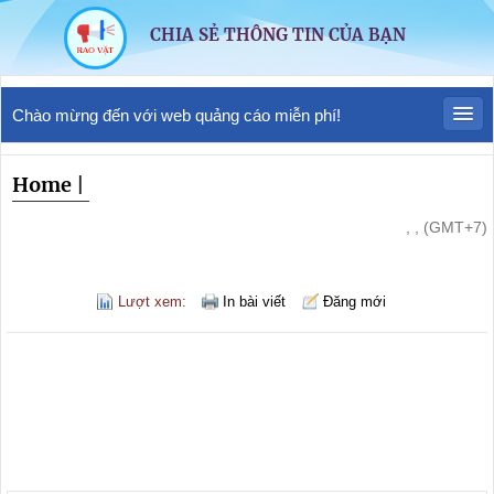
CHIA SẺ THÔNG TIN CỦA BẠN
Chào mừng đến với web quảng cáo miễn phí!
Home
|
, , (GMT+7)
Lượt xem:
In bài viết
Đăng mới