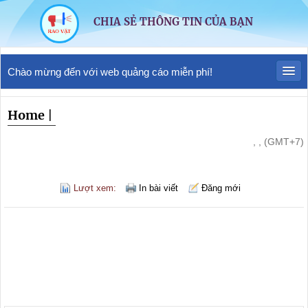
CHIA SẺ THÔNG TIN CỦA BẠN
Chào mừng đến với web quảng cáo miễn phí!
Home
|
, , (GMT+7)
Lượt xem:
In bài viết
Đăng mới