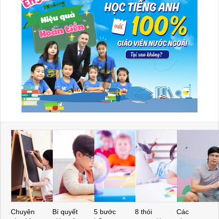
Chuyên
Bí quyết
5 bước
8 thói
Các