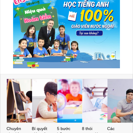
Chuyên
Bí quyết
5 bước
8 thói
Các