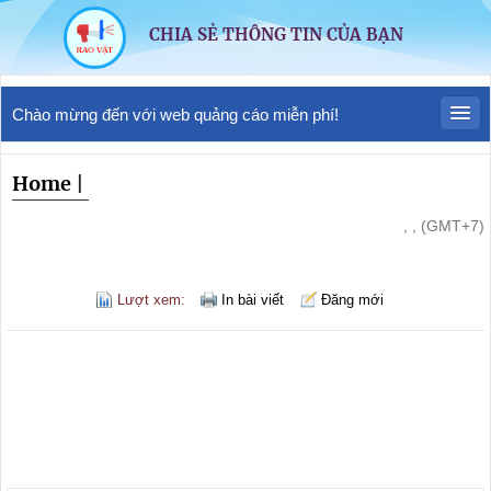
CHIA SẺ THÔNG TIN CỦA BẠN
Chào mừng đến với web quảng cáo miễn phí!
Home
|
, , (GMT+7)
Lượt xem:
In bài viết
Đăng mới