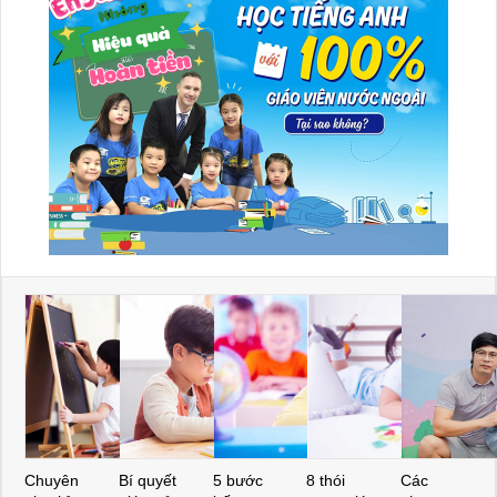
Chuyên
Bí quyết
5 bước
8 thói
Các