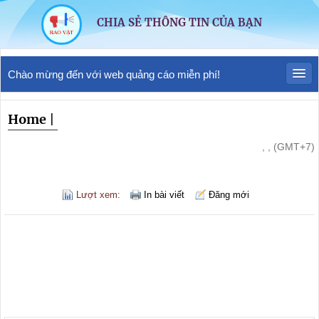
CHIA SẺ THÔNG TIN CỦA BẠN
Chào mừng đến với web quảng cáo miễn phí!
Home
|
, , (GMT+7)
Lượt xem:
In bài viết
Đăng mới