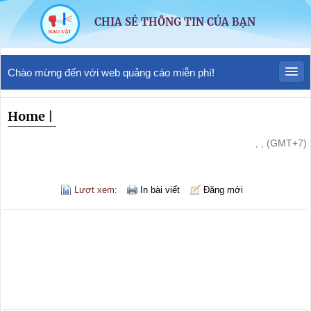
CHIA SẺ THÔNG TIN CỦA BẠN
Chào mừng đến với web quảng cáo miễn phí!
Home
|
, , (GMT+7)
Lượt xem:
In bài viết
Đăng mới