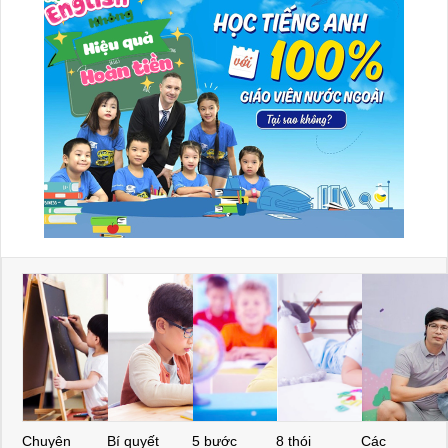
Chuyên
Bí quyết
5 bước
8 thói
Các