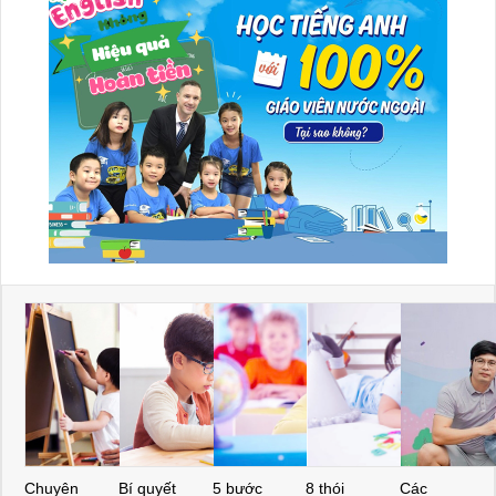
Chuyên
Bí quyết
5 bước
8 thói
Các