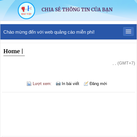
CHIA SẺ THÔNG TIN CỦA BẠN
Chào mừng đến với web quảng cáo miễn phí!
Home
|
, , (GMT+7)
Lượt xem:
In bài viết
Đăng mới