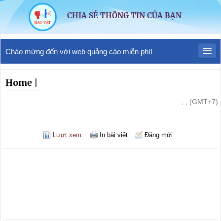
CHIA SẺ THÔNG TIN CỦA BẠN
Chào mừng đến với web quảng cáo miễn phí!
Home
|
, , (GMT+7)
Lượt xem:
In bài viết
Đăng mới