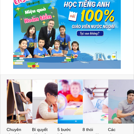
Chuyên
Bí quyết
5 bước
8 thói
Các