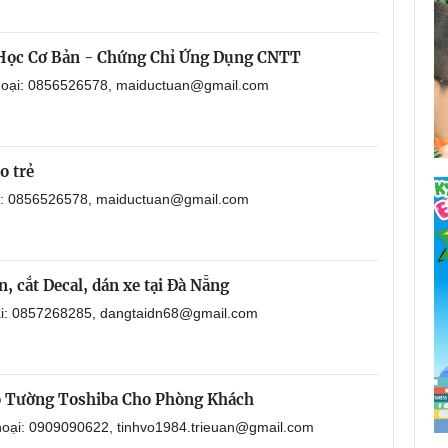
 Học Cơ Bản - Chứng Chỉ Ứng Dụng CNTT
thoại: 0856526578, maiductuan@gmail.com
o trẻ
ại: 0856526578, maiductuan@gmail.com
, cắt Decal, dán xe tại Đà Nẵng
oại: 0857268285, dangtaidn68@gmail.com
o Tường Toshiba Cho Phòng Khách
thoại: 0909090622, tinhvo1984.trieuan@gmail.com