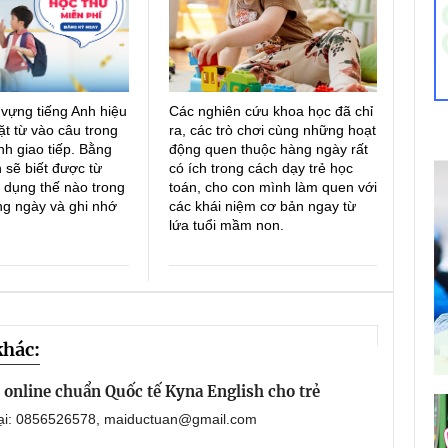
 vựng tiếng Anh hiệu
Các nghiên cứu khoa học đã chỉ
ặt từ vào câu trong
ra, các trò chơi cùng những hoạt
h giao tiếp. Bằng
động quen thuộc hàng ngày rất
 sẽ biết được từ
có ích trong cách dạy trẻ học
 dụng thế nào trong
toán, cho con mình làm quen với
ng ngày và ghi nhớ
các khái niệm cơ bản ngay từ
lứa tuổi mầm non.
khác:
online chuẩn Quốc tế Kyna English cho trẻ
oại: 0856526578, maiductuan@gmail.com