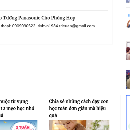
o Tường Panasonic Cho Phòng Họp
n thoại: 0909090622, tinhvo1984.trieuan@gmail.com
thuộc từ vựng
Chia sẻ những cách dạy con
 12 mẹo học nhớ
học toán đơn giản mà hiệu
uả
quả