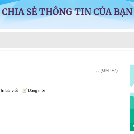
CHIA SẺ THÔNG TIN CỦA BẠN
, , (GMT+7)
In bài viết
Đăng mới