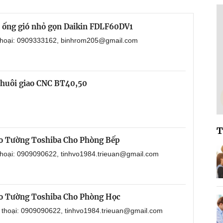
i ống gió nhỏ gọn Daikin FDLF60DV1
 thoại: 0909333162, binhrom205@gmail.com
chuôi giao CNC BT40,50
T
o Tường Toshiba Cho Phòng Bếp
 thoại: 0909090622, tinhvo1984.trieuan@gmail.com
o Tường Toshiba Cho Phòng Học
n thoại: 0909090622, tinhvo1984.trieuan@gmail.com