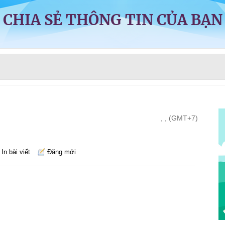
CHIA SẺ THÔNG TIN CỦA BẠN
, , (GMT+7)
In bài viết
Đăng mới