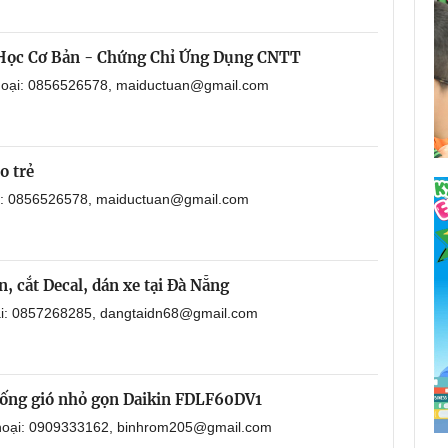
 Học Cơ Bản - Chứng Chỉ Ứng Dụng CNTT
thoại: 0856526578, maiductuan@gmail.com
o trẻ
ại: 0856526578, maiductuan@gmail.com
, cắt Decal, dán xe tại Đà Nẵng
oại: 0857268285, dangtaidn68@gmail.com
i ống gió nhỏ gọn Daikin FDLF60DV1
 thoại: 0909333162, binhrom205@gmail.com