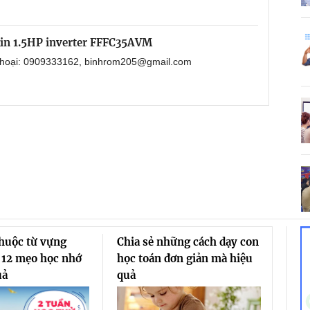
kin 1.5HP inverter FFFC35AVM
 thoại: 0909333162, binhrom205@gmail.com
thuộc từ vựng
Chia sẻ những cách dạy con
 12 mẹo học nhớ
học toán đơn giản mà hiệu
uả
quả