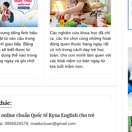
 vựng tiếng Anh hiệu
Các nghiên cứu khoa học đã chỉ
ặt từ vào câu trong
ra, các trò chơi cùng những hoạt
h giao tiếp. Bằng
động quen thuộc hàng ngày rất
 sẽ biết được từ
có ích trong cách dạy trẻ học
 dụng thế nào trong
toán, cho con mình làm quen với
ng ngày và ghi nhớ
các khái niệm cơ bản ngay từ
lứa tuổi mầm non.
khác:
online chuẩn Quốc tế Kyna English cho trẻ
oại: 0856526578, maiductuan@gmail.com