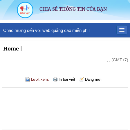
CHIA SẺ THÔNG TIN CỦA BẠN
Chào mừng đến với web quảng cáo miễn phí!
Home
|
, , (GMT+7)
Lượt xem:
In bài viết
Đăng mới