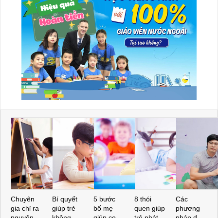
Chuyên
Bí quyết
5 bước
8 thói
Các
gia chỉ ra
giúp trẻ
bố mẹ
quen giúp
phương
nguyên
không
giúp con
trẻ phát
pháp dạy