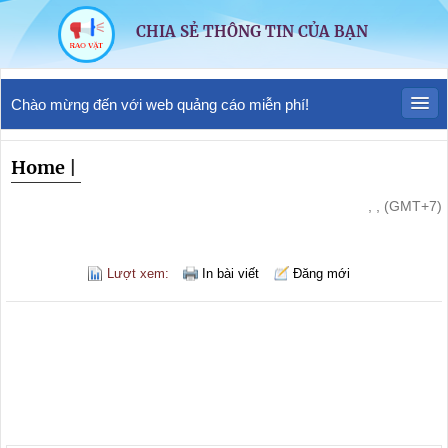
CHIA SẺ THÔNG TIN CỦA BẠN
Chào mừng đến với web quảng cáo miễn phí!
Home
|
, , (GMT+7)
Lượt xem:
In bài viết
Đăng mới