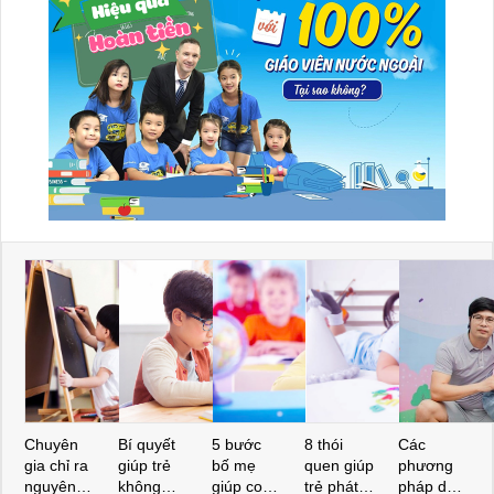
Chuyên
Bí quyết
5 bước
8 thói
Các
gia chỉ ra
giúp trẻ
bố mẹ
quen giúp
phương
nguyên
không
giúp con
trẻ phát
pháp dạy