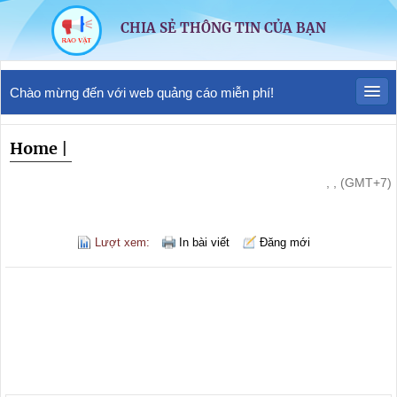
CHIA SẺ THÔNG TIN CỦA BẠN
Chào mừng đến với web quảng cáo miễn phí!
Home
|
, , (GMT+7)
Lượt xem:
In bài viết
Đăng mới