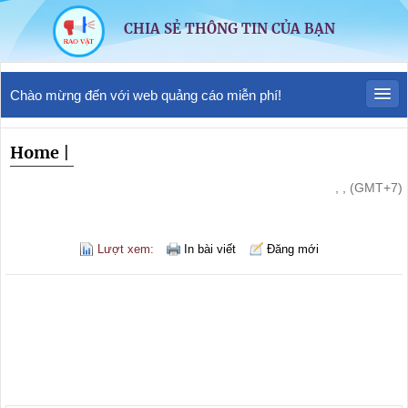
CHIA SẺ THÔNG TIN CỦA BẠN
Chào mừng đến với web quảng cáo miễn phí!
Home
|
, , (GMT+7)
Lượt xem:
In bài viết
Đăng mới