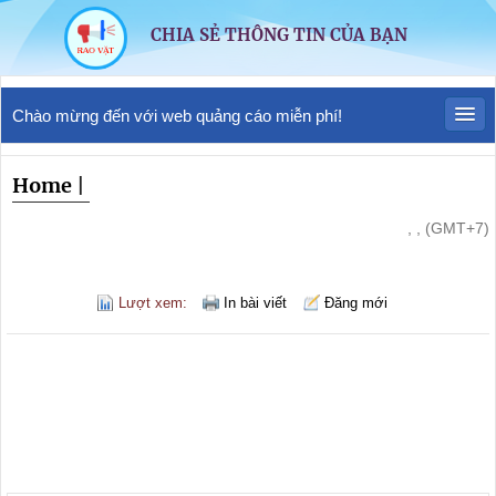
CHIA SẺ THÔNG TIN CỦA BẠN
Chào mừng đến với web quảng cáo miễn phí!
Home
|
, , (GMT+7)
Lượt xem:
In bài viết
Đăng mới