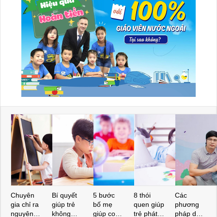
Chuyên
Bí quyết
5 bước
8 thói
Các
gia chỉ ra
giúp trẻ
bố mẹ
quen giúp
phương
nguyên
không
giúp con
trẻ phát
pháp dạy