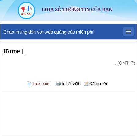
CHIA SẺ THÔNG TIN CỦA BẠN
Chào mừng đến với web quảng cáo miễn phí!
Home
|
, , (GMT+7)
Lượt xem:
In bài viết
Đăng mới