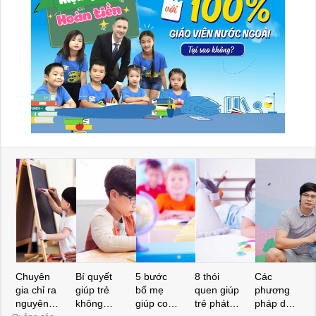
Chuyên
Bí quyết
5 bước
8 thói
Các
gia chỉ ra
giúp trẻ
bố mẹ
quen giúp
phương
nguyên
không
giúp con
trẻ phát
pháp dạy