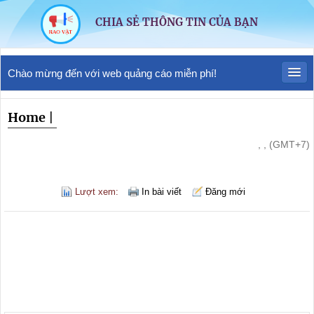
CHIA SẺ THÔNG TIN CỦA BẠN
Chào mừng đến với web quảng cáo miễn phí!
Home
|
, , (GMT+7)
Lượt xem:
In bài viết
Đăng mới