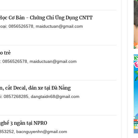
 Học Cơ Bản - Chứng Chỉ Ứng Dụng CNTT
thoại: 0856526578, maiductuan@gmail.com
o trẻ
ại: 0856526578, maiductuan@gmail.com
, cắt Decal, dán xe tại Đà Nẵng
oại: 0857268285, dangtaidn68@gmail.com
nghề 3 ngăn tại NPRO
901353252, bacnguyenhn@gmail.com