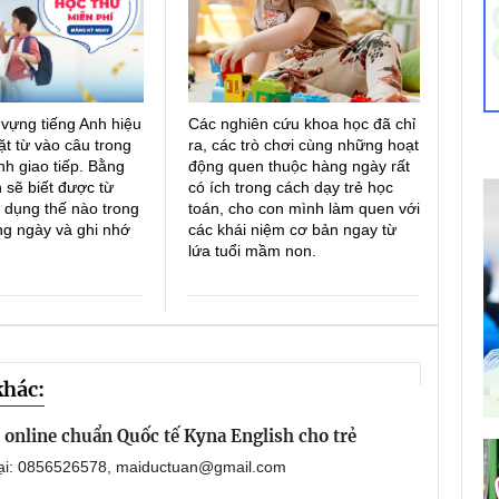
 vựng tiếng Anh hiệu
Các nghiên cứu khoa học đã chỉ
ặt từ vào câu trong
ra, các trò chơi cùng những hoạt
h giao tiếp. Bằng
động quen thuộc hàng ngày rất
 sẽ biết được từ
có ích trong cách dạy trẻ học
 dụng thế nào trong
toán, cho con mình làm quen với
ng ngày và ghi nhớ
các khái niệm cơ bản ngay từ
lứa tuổi mầm non.
khác:
online chuẩn Quốc tế Kyna English cho trẻ
oại: 0856526578, maiductuan@gmail.com