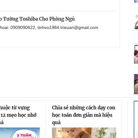
o Tường Toshiba Cho Phòng Ngủ
 thoại: 0909090622, tinhvo1984.trieuan@gmail.com
thuộc từ vựng
Chia sẻ những cách dạy con
 12 mẹo học nhớ
học toán đơn giản mà hiệu
uả
quả