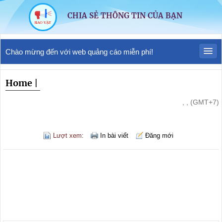
CHIA SẺ THÔNG TIN CỦA BẠN
Chào mừng đến với web quảng cáo miễn phí!
Home
|
, , (GMT+7)
Lượt xem:
In bài viết
Đăng mới