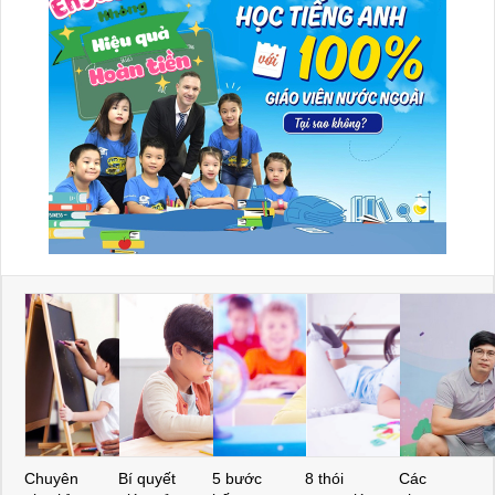
Chuyên
Bí quyết
5 bước
8 thói
Các