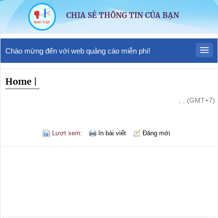
CHIA SẺ THÔNG TIN CỦA BẠN
Chào mừng đến với web quảng cáo miễn phí!
Home
|
, , (GMT+7)
Lượt xem:
In bài viết
Đăng mới