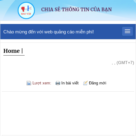
CHIA SẺ THÔNG TIN CỦA BẠN
Chào mừng đến với web quảng cáo miễn phí!
Home
|
, , (GMT+7)
Lượt xem:
In bài viết
Đăng mới