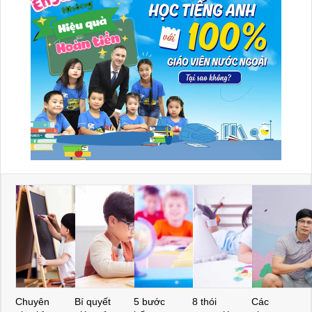
Chuyên
Bí quyết
5 bước
8 thói
Các