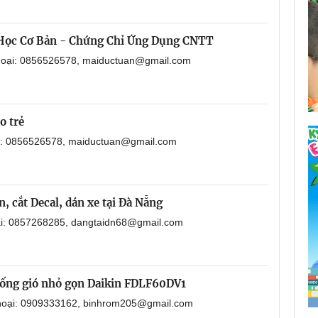
 Học Cơ Bản - Chứng Chỉ Ứng Dụng CNTT
thoại: 0856526578, maiductuan@gmail.com
o trẻ
ại: 0856526578, maiductuan@gmail.com
, cắt Decal, dán xe tại Đà Nẵng
oại: 0857268285, dangtaidn68@gmail.com
i ống gió nhỏ gọn Daikin FDLF60DV1
 thoại: 0909333162, binhrom205@gmail.com