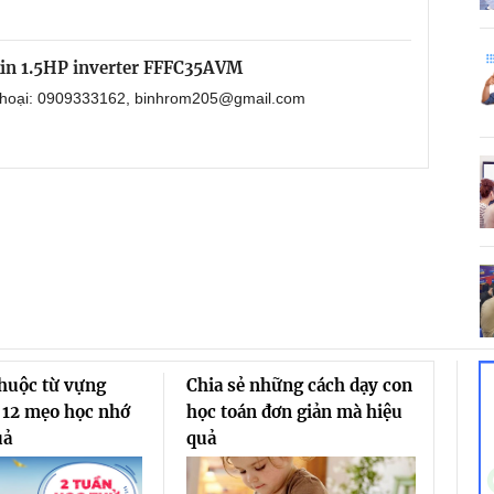
kin 1.5HP inverter FFFC35AVM
 thoại: 0909333162, binhrom205@gmail.com
thuộc từ vựng
Chia sẻ những cách dạy con
 12 mẹo học nhớ
học toán đơn giản mà hiệu
uả
quả