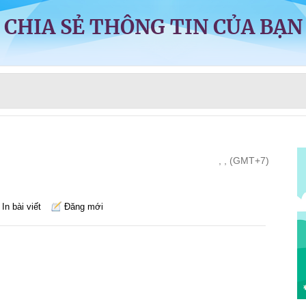
CHIA SẺ THÔNG TIN CỦA BẠN
, , (GMT+7)
In bài viết
Đăng mới