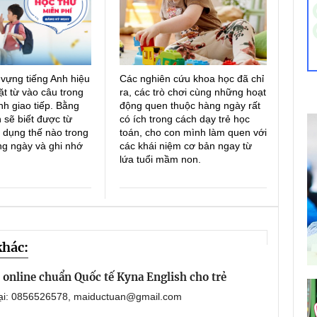
 vựng tiếng Anh hiệu
Các nghiên cứu khoa học đã chỉ
ặt từ vào câu trong
ra, các trò chơi cùng những hoạt
h giao tiếp. Bằng
động quen thuộc hàng ngày rất
 sẽ biết được từ
có ích trong cách dạy trẻ học
 dụng thế nào trong
toán, cho con mình làm quen với
ng ngày và ghi nhớ
các khái niệm cơ bản ngay từ
lứa tuổi mầm non.
khác:
online chuẩn Quốc tế Kyna English cho trẻ
oại: 0856526578, maiductuan@gmail.com