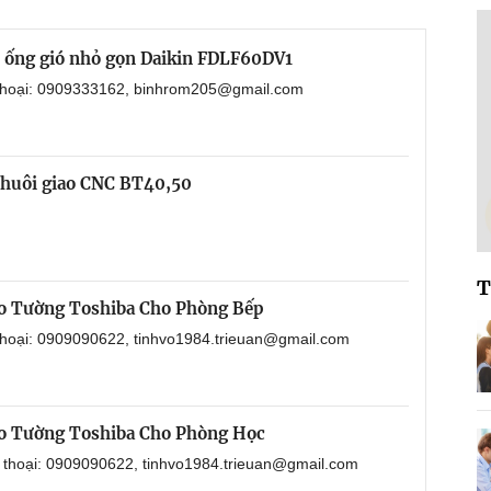
i ống gió nhỏ gọn Daikin FDLF60DV1
 thoại: 0909333162, binhrom205@gmail.com
chuôi giao CNC BT40,50
T
o Tường Toshiba Cho Phòng Bếp
 thoại: 0909090622, tinhvo1984.trieuan@gmail.com
o Tường Toshiba Cho Phòng Học
n thoại: 0909090622, tinhvo1984.trieuan@gmail.com