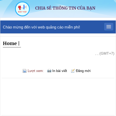
CHIA SẺ THÔNG TIN CỦA BẠN
Chào mừng đến với web quảng cáo miễn phí!
Home
|
, , (GMT+7)
Lượt xem:
In bài viết
Đăng mới