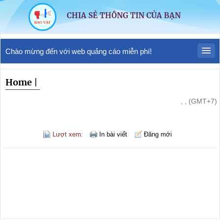
CHIA SẺ THÔNG TIN CỦA BẠN
Chào mừng đến với web quảng cáo miễn phí!
Home
|
, , (GMT+7)
Lượt xem:
In bài viết
Đăng mới