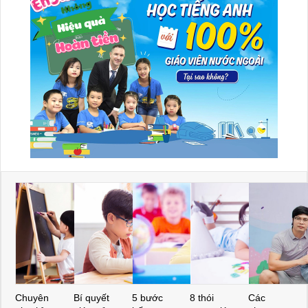
Chuyên
Bí quyết
5 bước
8 thói
Các