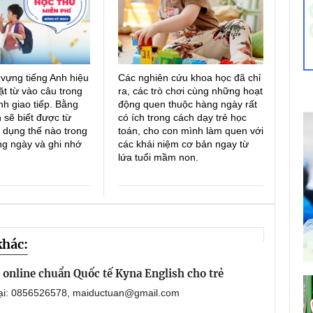
 vựng tiếng Anh hiệu
Các nghiên cứu khoa học đã chỉ
ặt từ vào câu trong
ra, các trò chơi cùng những hoạt
h giao tiếp. Bằng
động quen thuộc hàng ngày rất
 sẽ biết được từ
có ích trong cách dạy trẻ học
 dụng thế nào trong
toán, cho con mình làm quen với
ng ngày và ghi nhớ
các khái niệm cơ bản ngay từ
lứa tuổi mầm non.
khác:
online chuẩn Quốc tế Kyna English cho trẻ
oại: 0856526578, maiductuan@gmail.com