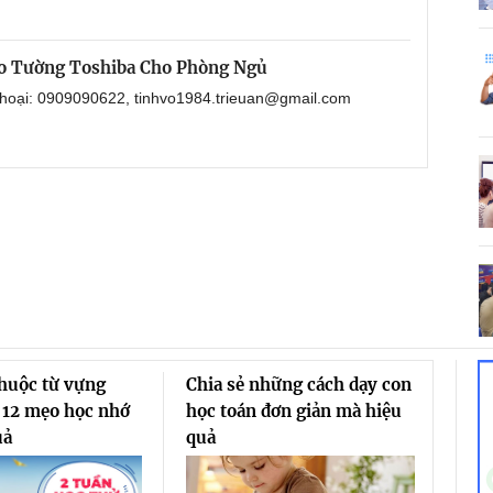
o Tường Toshiba Cho Phòng Ngủ
 thoại: 0909090622, tinhvo1984.trieuan@gmail.com
thuộc từ vựng
Chia sẻ những cách dạy con
 12 mẹo học nhớ
học toán đơn giản mà hiệu
uả
quả