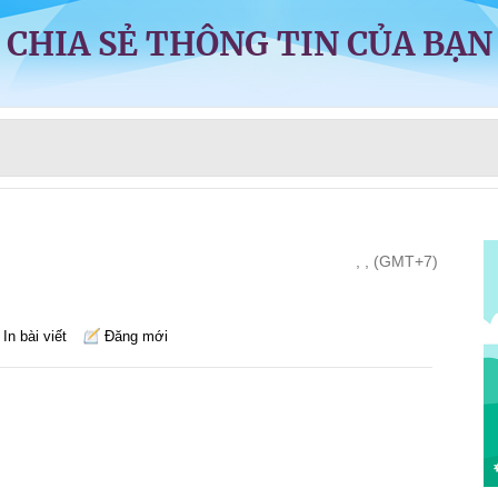
CHIA SẺ THÔNG TIN CỦA BẠN
, , (GMT+7)
In bài viết
Đăng mới