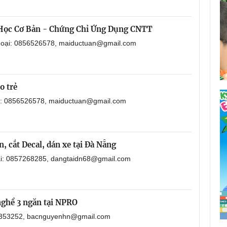
 Học Cơ Bản - Chứng Chỉ Ứng Dụng CNTT
thoại: 0856526578, maiductuan@gmail.com
o trẻ
ại: 0856526578, maiductuan@gmail.com
, cắt Decal, dán xe tại Đà Nẵng
oại: 0857268285, dangtaidn68@gmail.com
nghề 3 ngăn tại NPRO
901353252, bacnguyenhn@gmail.com