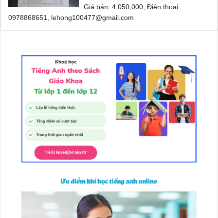
Giá bán: 4,050,000, Điện thoại:
0978868651, lehong100477@gmail.com