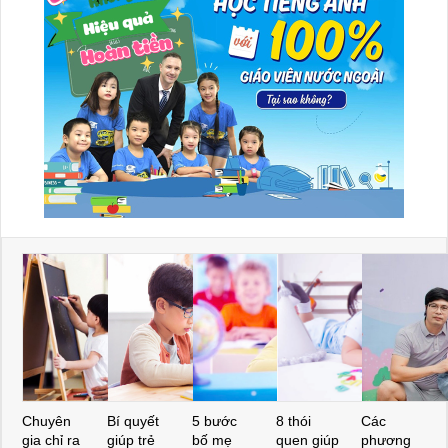
Chuyên
Bí quyết
5 bước
8 thói
Các
gia chỉ ra
giúp trẻ
bố mẹ
quen giúp
phương