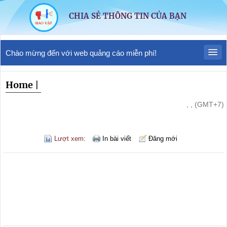
CHIA SẺ THÔNG TIN CỦA BẠN
Chào mừng đến với web quảng cáo miễn phí!
Home
|
, , (GMT+7)
Lượt xem:
In bài viết
Đăng mới