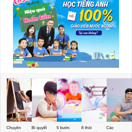
Chuyên
Bí quyết
5 bước
8 thói
Các