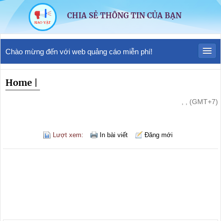
CHIA SẺ THÔNG TIN CỦA BẠN
Chào mừng đến với web quảng cáo miễn phí!
Home
|
, , (GMT+7)
Lượt xem:
In bài viết
Đăng mới