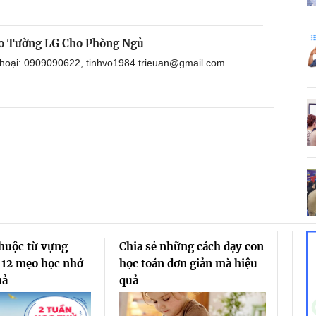
eo Tường LG Cho Phòng Ngủ
 thoại: 0909090622, tinhvo1984.trieuan@gmail.com
thuộc từ vựng
Chia sẻ những cách dạy con
 12 mẹo học nhớ
học toán đơn giản mà hiệu
uả
quả