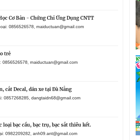
 Học Cơ Bản - Chứng Chỉ Ứng Dụng CNTT
thoại: 0856526578, maiductuan@gmail.com
o trẻ
ại: 0856526578, maiductuan@gmail.com
, cắt Decal, dán xe tại Đà Nẵng
oại: 0857268285, dangtaidn68@gmail.com
loại bạc cầu, bạc trụ, bạc sắt thiêu kết.
oại: 0982209282, anh09.ant@gmail.com