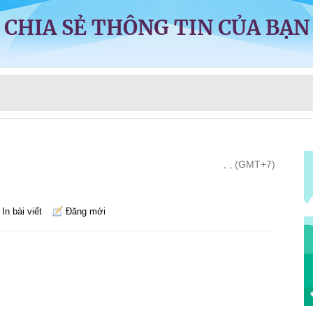
CHIA SẺ THÔNG TIN CỦA BẠN
, , (GMT+7)
In bài viết
Đăng mới