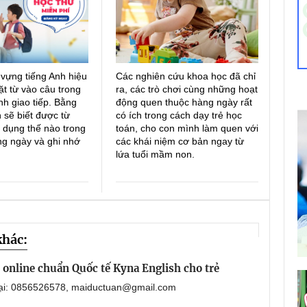
 vựng tiếng Anh hiệu
Các nghiên cứu khoa học đã chỉ
ặt từ vào câu trong
ra, các trò chơi cùng những hoạt
h giao tiếp. Bằng
động quen thuộc hàng ngày rất
 sẽ biết được từ
có ích trong cách dạy trẻ học
 dụng thế nào trong
toán, cho con mình làm quen với
ng ngày và ghi nhớ
các khái niệm cơ bản ngay từ
lứa tuổi mầm non.
khác:
online chuẩn Quốc tế Kyna English cho trẻ
oại: 0856526578, maiductuan@gmail.com