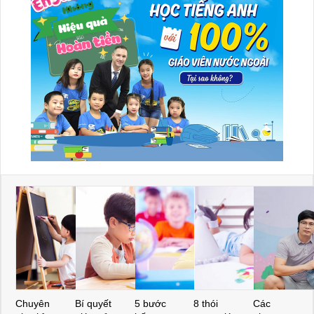
Chuyên
Bí quyết
5 bước
8 thói
Các