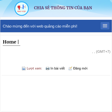
CHIA SẺ THÔNG TIN CỦA BẠN
Chào mừng đến với web quảng cáo miễn phí!
Home
|
, , (GMT+7)
Lượt xem:
In bài viết
Đăng mới