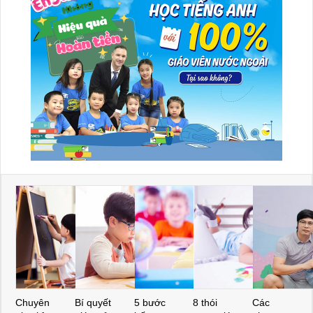
Chuyên
Bí quyết
5 bước
8 thói
Các