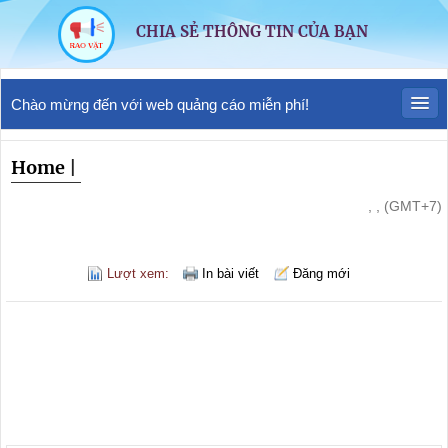
CHIA SẺ THÔNG TIN CỦA BẠN
Chào mừng đến với web quảng cáo miễn phí!
Home
|
, , (GMT+7)
Lượt xem:
In bài viết
Đăng mới