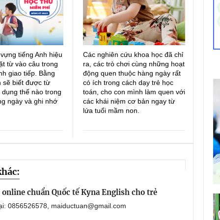
 vựng tiếng Anh hiệu
Các nghiên cứu khoa học đã chỉ
ặt từ vào câu trong
ra, các trò chơi cùng những hoạt
h giao tiếp. Bằng
động quen thuộc hàng ngày rất
 sẽ biết được từ
có ích trong cách dạy trẻ học
 dụng thế nào trong
toán, cho con mình làm quen với
ng ngày và ghi nhớ
các khái niệm cơ bản ngay từ
lứa tuổi mầm non.
khác:
online chuẩn Quốc tế Kyna English cho trẻ
oại: 0856526578, maiductuan@gmail.com