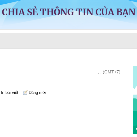
CHIA SẺ THÔNG TIN CỦA BẠN
, , (GMT+7)
In bài viết
Đăng mới