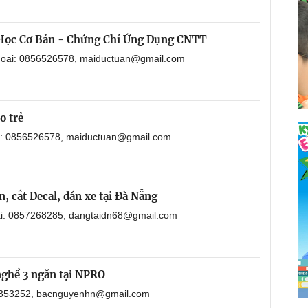
 Học Cơ Bản - Chứng Chỉ Ứng Dụng CNTT
thoại: 0856526578, maiductuan@gmail.com
o trẻ
ại: 0856526578, maiductuan@gmail.com
, cắt Decal, dán xe tại Đà Nẵng
oại: 0857268285, dangtaidn68@gmail.com
nghề 3 ngăn tại NPRO
901353252, bacnguyenhn@gmail.com