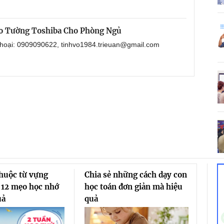
o Tường Toshiba Cho Phòng Ngủ
 thoại: 0909090622, tinhvo1984.trieuan@gmail.com
thuộc từ vựng
Chia sẻ những cách dạy con
 12 mẹo học nhớ
học toán đơn giản mà hiệu
uả
quả