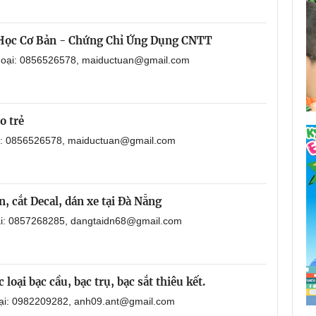
 Học Cơ Bản - Chứng Chỉ Ứng Dụng CNTT
thoại: 0856526578, maiductuan@gmail.com
o trẻ
ại: 0856526578, maiductuan@gmail.com
, cắt Decal, dán xe tại Đà Nẵng
oại: 0857268285, dangtaidn68@gmail.com
loại bạc cầu, bạc trụ, bạc sắt thiêu kết.
oại: 0982209282, anh09.ant@gmail.com