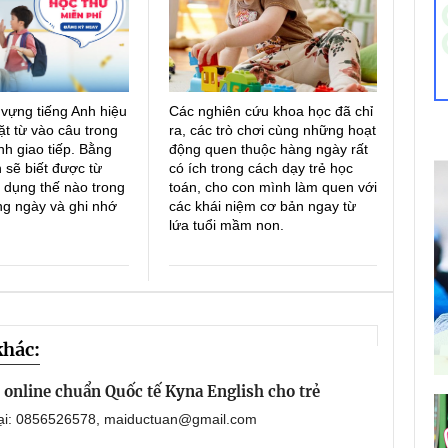
 vựng tiếng Anh hiệu
Các nghiên cứu khoa học đã chỉ
ặt từ vào câu trong
ra, các trò chơi cùng những hoạt
h giao tiếp. Bằng
động quen thuộc hàng ngày rất
 sẽ biết được từ
có ích trong cách dạy trẻ học
 dụng thế nào trong
toán, cho con mình làm quen với
ng ngày và ghi nhớ
các khái niệm cơ bản ngay từ
lứa tuổi mầm non.
khác:
online chuẩn Quốc tế Kyna English cho trẻ
oại: 0856526578, maiductuan@gmail.com