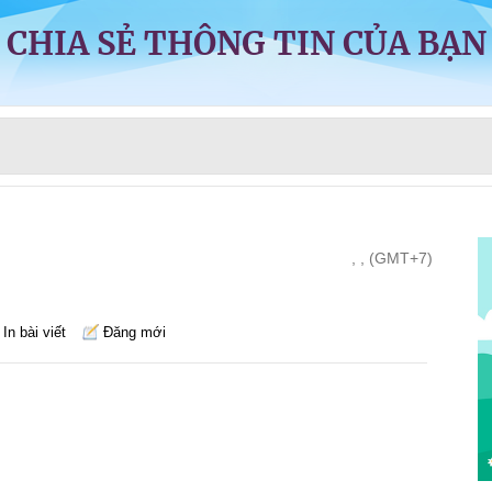
CHIA SẺ THÔNG TIN CỦA BẠN
, , (GMT+7)
In bài viết
Đăng mới