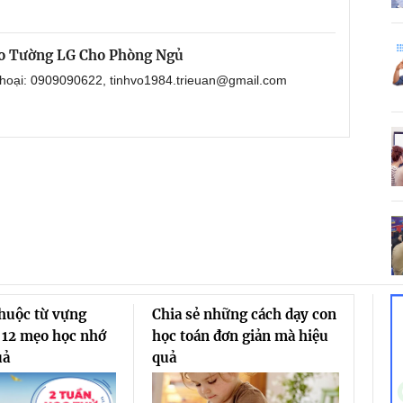
eo Tường LG Cho Phòng Ngủ
 thoại: 0909090622, tinhvo1984.trieuan@gmail.com
thuộc từ vựng
Chia sẻ những cách dạy con
 12 mẹo học nhớ
học toán đơn giản mà hiệu
uả
quả