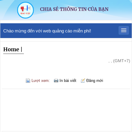
CHIA SẺ THÔNG TIN CỦA BẠN
Chào mừng đến với web quảng cáo miễn phí!
Home
|
, , (GMT+7)
Lượt xem:
In bài viết
Đăng mới