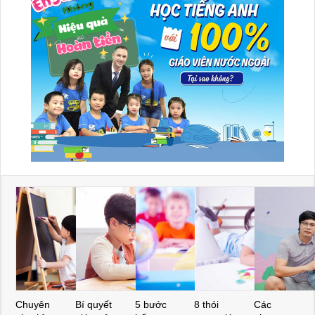
Chuyên
Bí quyết
5 bước
8 thói
Các