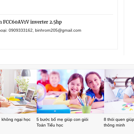
in FCC60AV1V inverter 2.5hp
 thoại: 0909333162, binhrom205@gmail.com
ẻ không ngại học
5 bước bố mẹ giúp con giỏi
8 thói quen giúp 
Toán Tiểu học
thông minh