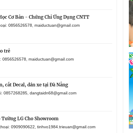
 Học Cơ Bản - Chứng Chỉ Ứng Dụng CNTT
thoại: 0856526578, maiductuan@gmail.com
o trẻ
ại: 0856526578, maiductuan@gmail.com
, cắt Decal, dán xe tại Đà Nẵng
oại: 0857268285, dangtaidn68@gmail.com
o Tường LG Cho Showroom
 thoại: 0909090622, tinhvo1984.trieuan@gmail.com