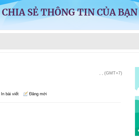
CHIA SẺ THÔNG TIN CỦA BẠN
, , (GMT+7)
In bài viết
Đăng mới