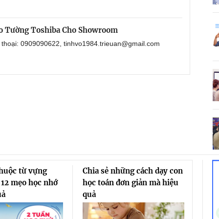
eo Tường Toshiba Cho Showroom
n thoại: 0909090622, tinhvo1984.trieuan@gmail.com
thuộc từ vựng
Chia sẻ những cách dạy con
 12 mẹo học nhớ
học toán đơn giản mà hiệu
uả
quả