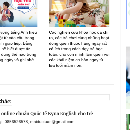
 vựng tiếng Anh hiệu
Các nghiên cứu khoa học đã chỉ
ặt từ vào câu trong
ra, các trò chơi cùng những hoạt
h giao tiếp. Bằng
động quen thuộc hàng ngày rất
 sẽ biết được từ
có ích trong cách dạy trẻ học
 dụng thế nào trong
toán, cho con mình làm quen với
ng ngày và ghi nhớ
các khái niệm cơ bản ngay từ
lứa tuổi mầm non.
khác:
online chuẩn Quốc tế Kyna English cho trẻ
oại: 0856526578, maiductuan@gmail.com