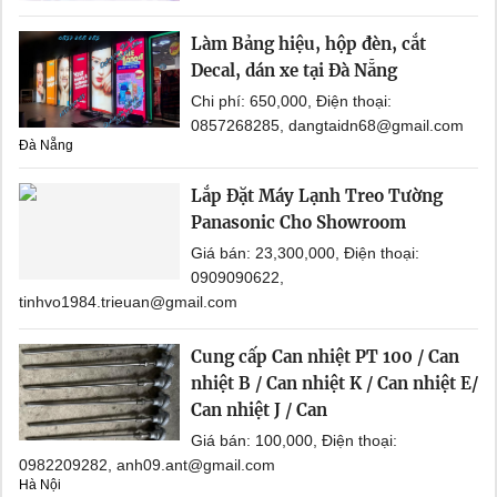
Làm Bảng hiệu, hộp đèn, cắt
Decal, dán xe tại Đà Nẵng
Chi phí: 650,000, Điện thoại:
0857268285, dangtaidn68@gmail.com
Đà Nẵng
Lắp Đặt Máy Lạnh Treo Tường
Panasonic Cho Showroom
Giá bán: 23,300,000, Điện thoại:
0909090622,
tinhvo1984.trieuan@gmail.com
Cung cấp Can nhiệt PT 100 / Can
nhiệt B / Can nhiệt K / Can nhiệt E/
Can nhiệt J / Can
Giá bán: 100,000, Điện thoại:
0982209282, anh09.ant@gmail.com
Hà Nội