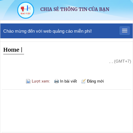
CHIA SẺ THÔNG TIN CỦA BẠN
Chào mừng đến với web quảng cáo miễn phí!
Home
|
, , (GMT+7)
Lượt xem:
In bài viết
Đăng mới