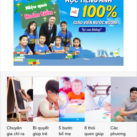
Chuyên
Bí quyết
5 bước
8 thói
Các
gia chỉ ra
giúp trẻ
bố mẹ
quen giúp
phương