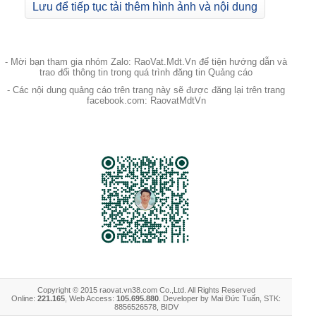
Lưu để tiếp tục tải thêm hình ảnh và nội dung
- Mời bạn tham gia nhóm Zalo: RaoVat.Mdt.Vn để tiện hướng dẫn và
trao đổi thông tin trong quá trình đăng tin Quảng cáo
- Các nội dung quảng cáo trên trang này sẽ được đăng lại trên trang
facebook.com: RaovatMdtVn
Copyright © 2015 raovat.vn38.com Co.,Ltd. All Rights Reserved
Online:
221.165
, Web Access:
105.695.880
. Developer by Mai Đức Tuấn, STK:
8856526578, BIDV